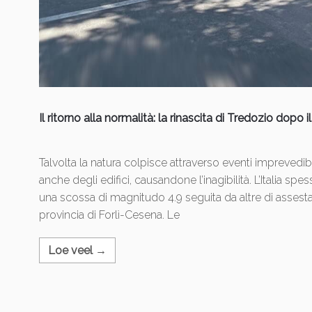
Il ritorno alla normalità: la rinascita di Tredozio dopo 
Talvolta la natura colpisce attraverso eventi imprevedib
anche degli edifici, causandone l’inagibilità. L’Italia s
una scossa di magnitudo 4.9 seguita da altre di asses
provincia di Forlì-Cesena. Le
Loe veel →