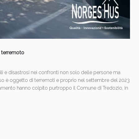
il terremoto
ili e disastrosi nei confronti non solo delle persone ma
pesso è oggetto di terremoti e proprio nel settembre del 2023
tamento hanno colpito purtroppo il Comune di Tredozio, in