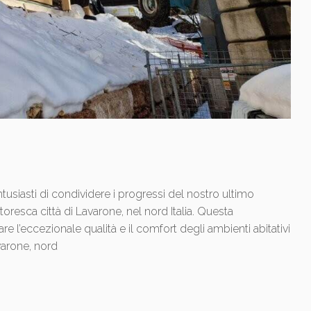
tusiasti di condividere i progressi del nostro ultimo
oresca città di Lavarone, nel nord Italia. Questa
e l’eccezionale qualità e il comfort degli ambienti abitativi
varone, nord