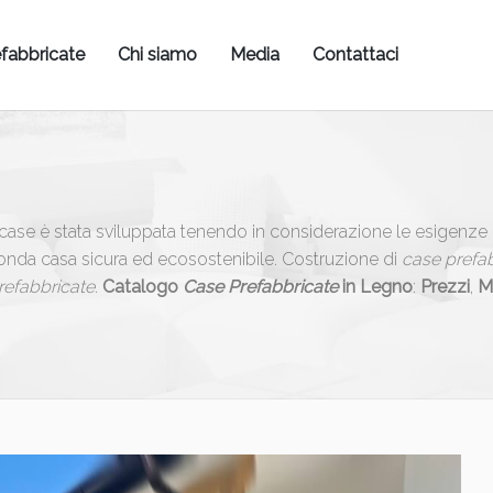
fabbricate
Chi siamo
Media
Contattaci
e case è stata sviluppata tenendo in considerazione le esigenze
conda casa sicura ed ecosostenibile. Costruzione di
case prefa
refabbricate
.
Catalogo
Case Prefabbricate
in Legno
:
Prezzi
,
Mo