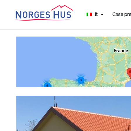
It
Case pre