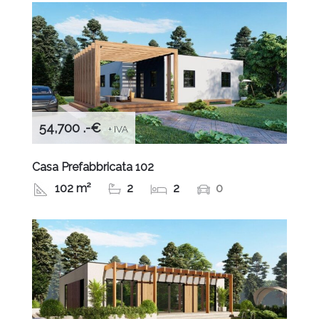
54,700 .-€
+ IVA
Casa Prefabbricata 102
102 m²
2
2
0