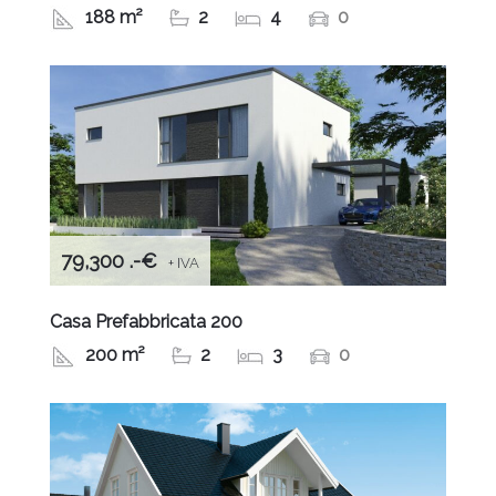
188 m²
2
4
0
79,300 .-€
+ IVA
Casa Prefabbricata 200
200 m²
2
3
0