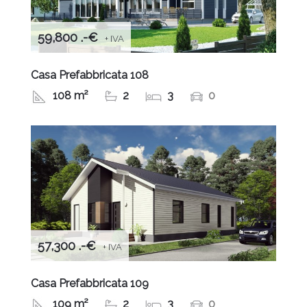
59,800 .-€
+ IVA
Casa Prefabbricata 108
108 m²
2
3
0
57,300 .-€
+ IVA
Casa Prefabbricata 109
109 m²
2
3
0