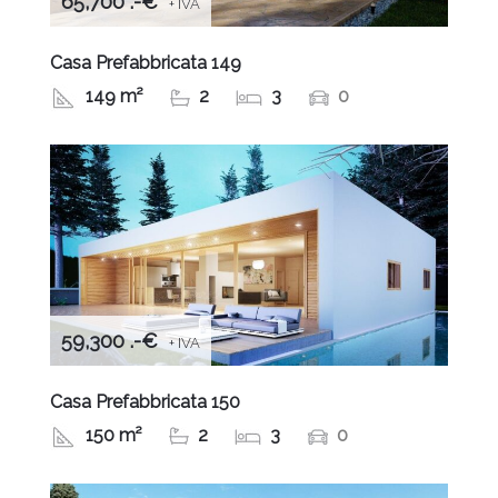
65,700 .-€
+ IVA
Casa Prefabbricata 149
149 m²
2
3
0
59,300 .-€
+ IVA
Casa Prefabbricata 150
150 m²
2
3
0