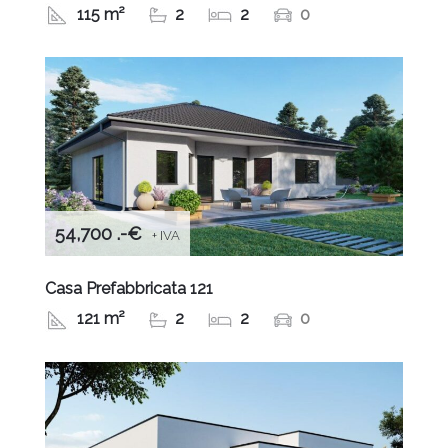
115 m²
2
2
0
54,700 .-€
+ IVA
Casa Prefabbricata 121
121 m²
2
2
0