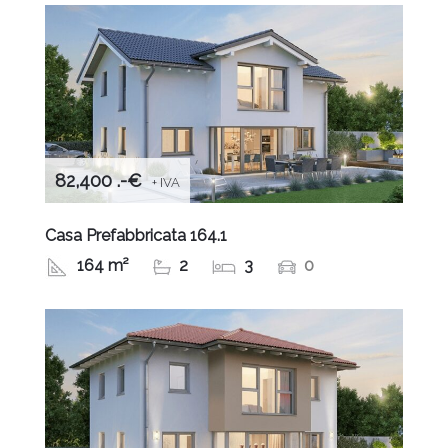
82,400 .-€
+ IVA
Casa Prefabbricata 164.1
164 m²
2
3
0