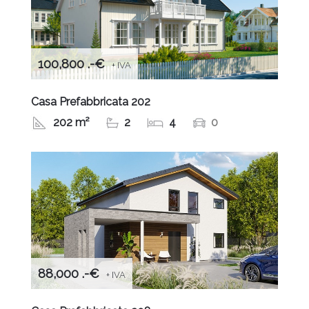
100,800 .-€
+ IVA
Casa Prefabbricata 202
202 m²
2
4
0
88,000 .-€
+ IVA