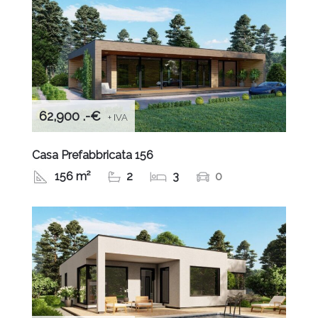
62,900 .-€
+ IVA
Casa Prefabbricata 156
156 m²
2
3
0