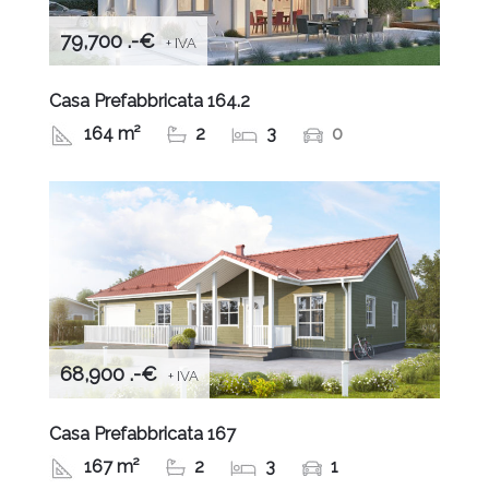
79,700 .-€
+ IVA
Casa Prefabbricata 164.2
164 m²
2
3
0
68,900 .-€
+ IVA
Casa Prefabbricata 167
167 m²
2
3
1