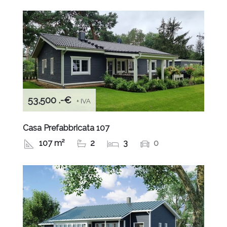
53,500 .-€
+ IVA
Casa Prefabbricata 107
107 m²
2
3
0