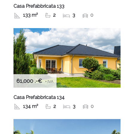
Casa Prefabbricata 133
133 m²
2
3
0
61,000 .-€
+ IVA
Casa Prefabbricata 134
134 m²
2
3
0