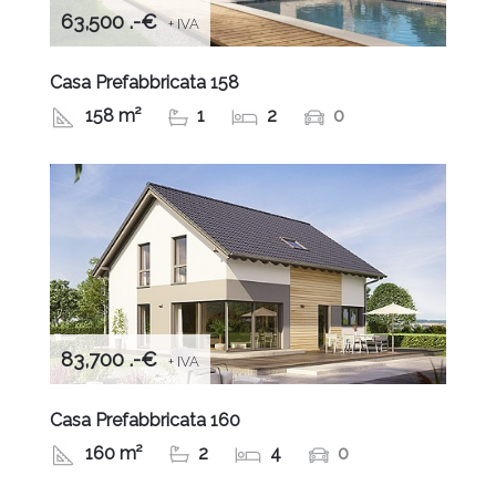
63,500 .-€
+ IVA
Casa Prefabbricata 158
158 m²
1
2
0
83,700 .-€
+ IVA
Casa Prefabbricata 160
160 m²
2
4
0