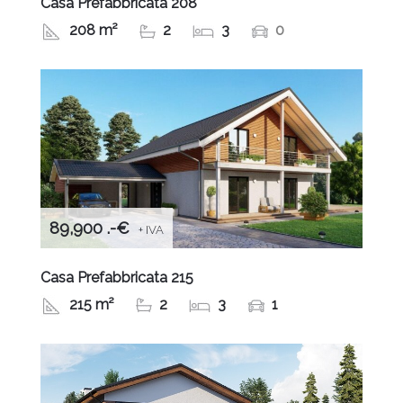
Casa Prefabbricata 208
208 m²
2
3
0
89,900 .-€
+ IVA
Casa Prefabbricata 215
215 m²
2
3
1