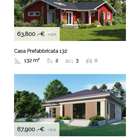
63,800 .-€
+ IVA
Casa Prefabbricata 132
132 m²
2
3
0
67,900 .-€
+ IVA