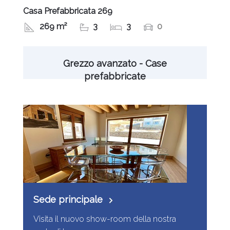
Casa Prefabbricata 269
269 m²
3
3
0
Grezzo avanzato - Case
prefabbricate
Sede principale
Visita il nuovo show-room della nostra