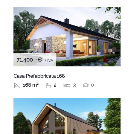
71,400 .-€
+ IVA
Casa Prefabbricata 168
168 m²
2
3
0