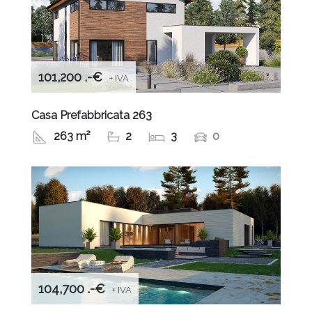
101,200 .-€
+ IVA
Casa Prefabbricata 263
263 m²
2
3
0
104,700 .-€
+ IVA