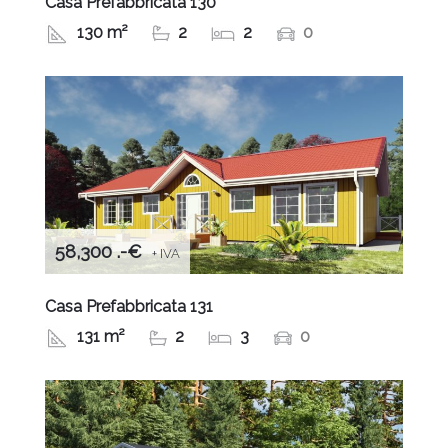
Casa Prefabbricata 130
130 m²
2
2
0
58,300 .-€
+ IVA
Casa Prefabbricata 131
131 m²
2
3
0