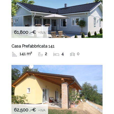
61,800 .-€
+ IVA
Casa Prefabbricata 141
141 m²
2
4
0
62,500 .-€
+ IVA