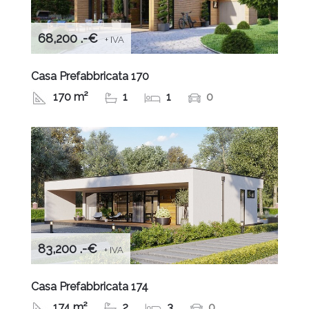
68,200 .-€
+ IVA
Casa Prefabbricata 170
170 m²
1
1
0
83,200 .-€
+ IVA
Casa Prefabbricata 174
174 m²
2
3
0