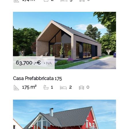
63,700 .-€
+ IVA
Casa Prefabbricata 175
175 m²
1
2
0