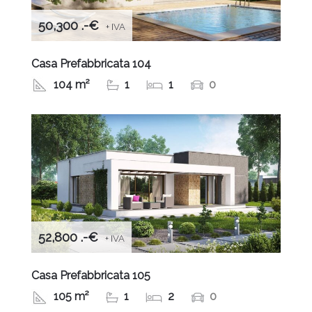
50,300 .-€
+ IVA
Casa Prefabbricata 104
104 m²
1
1
0
52,800 .-€
+ IVA
Casa Prefabbricata 105
105 m²
1
2
0