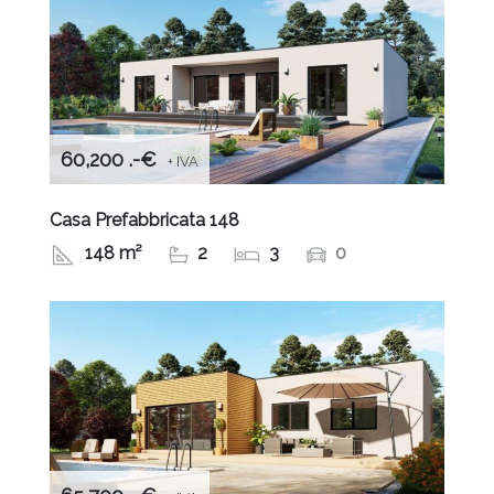
60,200 .-€
+ IVA
Casa Prefabbricata 148
148 m²
2
3
0