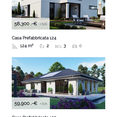
58,300 .-€
+ IVA
Casa Prefabbricata 124
124 m²
2
3
0
59,900 .-€
+ IVA