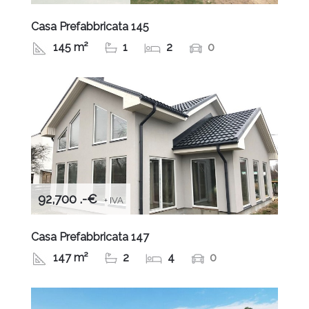
Casa Prefabbricata 145
145 m²
1
2
0
92,700 .-€
+ IVA
Casa Prefabbricata 147
147 m²
2
4
0