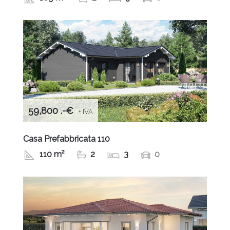
59,800 .-€
+ IVA
Casa Prefabbricata 110
110 m²
2
3
0