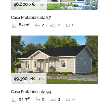
46,800 .-€
+ IVA
Casa Prefabbricata 87
87 m²
2
2
0
49,300 .-€
+ IVA
Casa Prefabbricata 94
94 m²
2
3
0