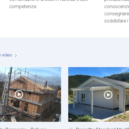
competenze.
conoscenze
consegnare 
soddisfare i 
ri video