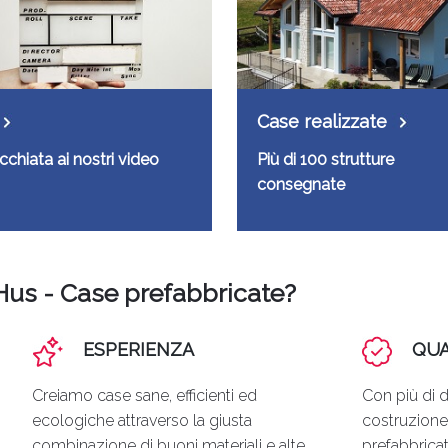
Case realizzate
cchiata ai nostri video
Più di 100 strutture
consegnate
Hus - Case prefabbricate?
ESPERIENZA
QUA
Creiamo case sane, efficienti ed
Con più di d
ecologiche attraverso la giusta
costruzione
combinazione di buoni materiali e alte
prefabbricat