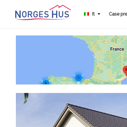
It
Case pre