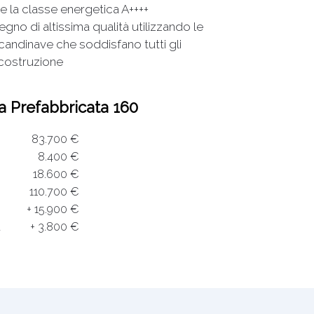
 la classe energetica A++++
gno di altissima qualità utilizzando le
candinave che soddisfano tutti gli
 costruzione
sa Prefabbricata 160
83.700 €
8.400 €
18.600 €
110.700 €
+ 15.900 €
a
+ 3.800 €