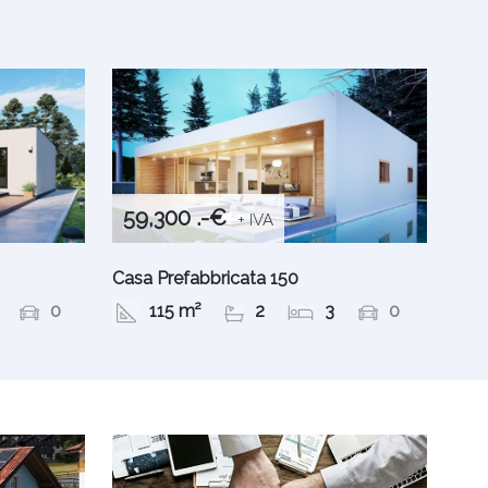
59,300 .-€
+ IVA
Casa Prefabbricata 150
0
115 m²
2
3
0