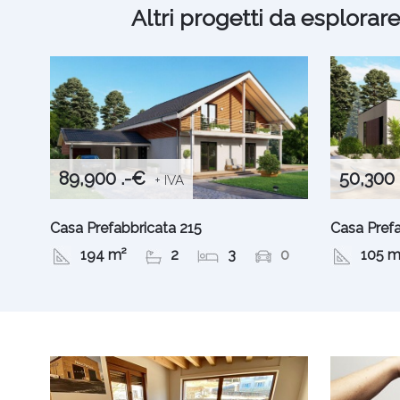
Altri progetti da esplorar
89,900 .-€
50,300 
+ IVA
Casa Prefabbricata 215
Casa Pref
194 m²
2
3
0
105 m