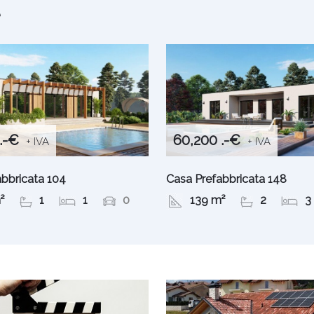
e
.-€
60,200 .-€
+ IVA
+ IVA
abbricata 104
Casa Prefabbricata 148
²
1
1
0
139 m²
2
3