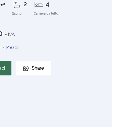
2
4
m²
Bagno
Camera da letto
0
+ IVA
e
Prezzi
aci
Share