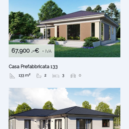
67,900 .-€
+ IVA
Casa Prefabbricata 133
133 m²
2
3
0