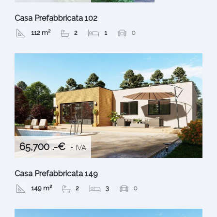
Casa Prefabbricata 102
112 m²
2
1
0
65,700 .-€
+ IVA
Casa Prefabbricata 149
149 m²
2
3
0