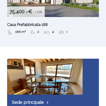
75,400 .-€
+ IVA
Casa Prefabbricata 188
188 m²
2
4
0
Sede principale