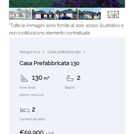
*Tutte le immagini sono fornite al solo scopo illustrativo e
non costituiscono elemento contrattuale
Norges Hus
Case prefabbricate
Casa Prefabbricata 130
130
2
m²
Area lorda
Bagno
(portici esclusi)
2
Camera da letto
€59,900
+ IVA