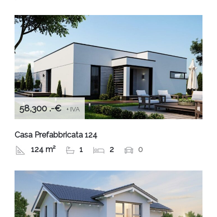
58,300 .-€
+ IVA
Casa Prefabbricata 124
124 m²
1
2
0