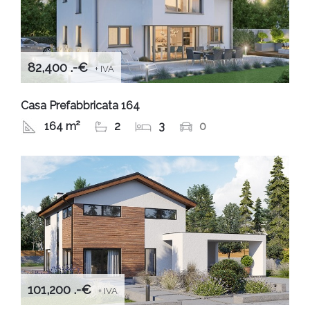
82,400 .-€
+ IVA
Casa Prefabbricata 164
164 m²
2
3
0
101,200 .-€
+ IVA